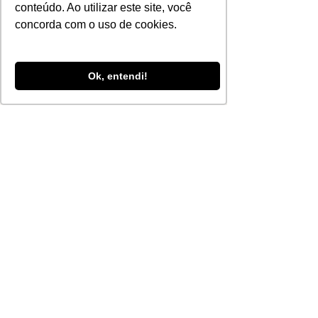
conteúdo. Ao utilizar este site, você
concorda com o uso de cookies.
Ok, entendi!
Faça parte da rede
credenciada da LaborMesp.
Buscamos clínicas e parceiros
comprometidos com qualidade,
ética e excelência no atendimento em