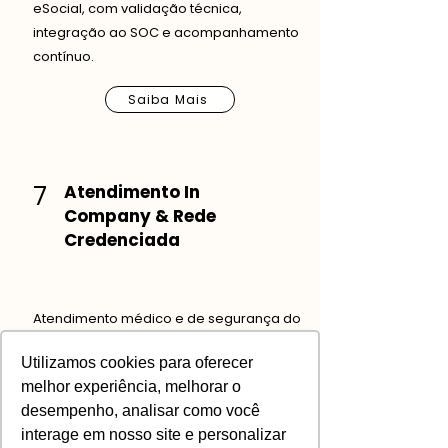
eSocial, com validação técnica,
integração ao SOC e acompanhamento
contínuo.
Saiba Mais
7
Atendimento In
Company & Rede
Credenciada
Atendimento médico e de segurança do
trabalho dentro da empresa, aliado a
Utilizamos cookies para oferecer
uma ampla rede credenciada com
melhor experiência, melhorar o
cobertura em todo o território nacional.
desempenho, analisar como você
Saiba Mais
interage em nosso site e personalizar