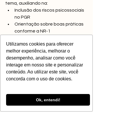
tema, auxiliando na:
Inclusão dos riscos psicossociais 
no PGR
Orientação sobre boas práticas 
conforme a NR-1
Apoio técnico à gestão e às 
Utilizamos cookies para oferecer
lideranças
melhor experiência, melhorar o
Integração entre saúde, 
desempenho, analisar como você
segurança e bem-estar
interage em nosso site e personalizar
Uma gestão adequada reduz riscos 
conteúdo. Ao utilizar este site, você
legais, melhora o clima organizacional 
concorda com o uso de cookies.
e promove ambientes de trabalho 
mais saudáveis.
Ok, entendi!
Os riscos psicossociais já são uma 
realidade nas organizações e 
precisam ser tratados com a mesma 
seriedade que os demais riscos 
ocupacionais. A NR-1 reforça a 